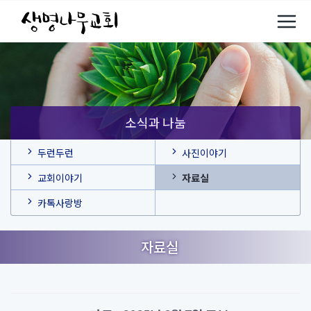
소식과 나눔
두런두런
사진이야기
교회이야기
자료실
카톡사랑방
자료실