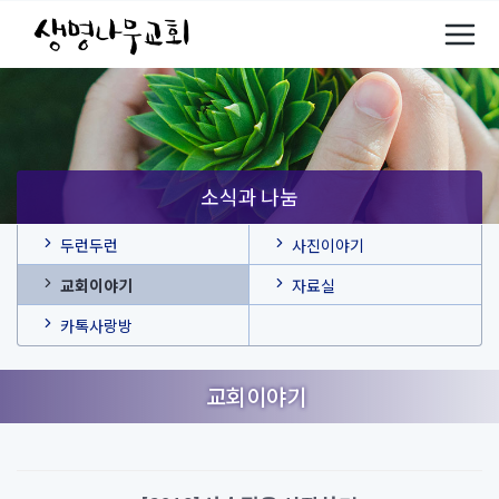
소식과 나눔
두런두런
사진이야기
교회이야기
자료실
카톡사랑방
교회이야기