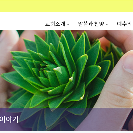
교회소개
말씀과 찬양
예수의
이야기