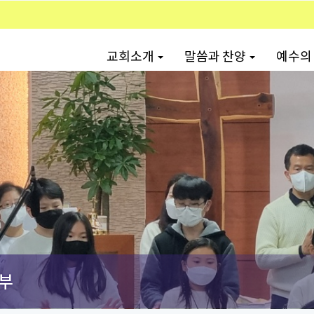
교회소개
말씀과 찬양
예수의
부