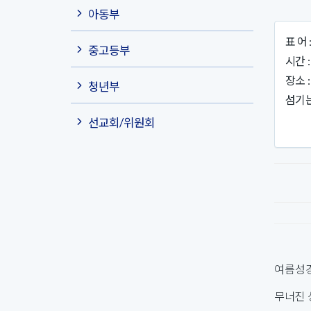
아동부
표 어
중고등부
시간 :
장소 
청년부
섬기는
(교사
선교회/위원회
여름성경
무너진 