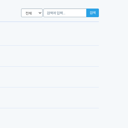
검
검색
색