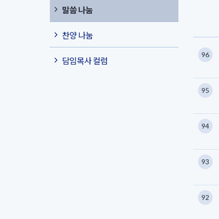
말씀 나눔
찬양 나눔
96
담임목사 컬럼
95
94
93
92