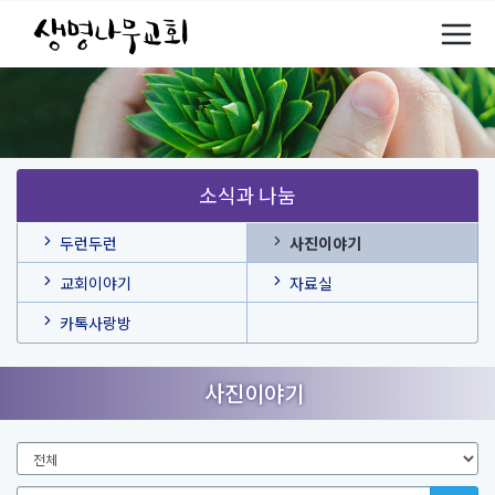
소식과 나눔
두런두런
사진이야기
교회이야기
자료실
카톡사랑방
사진이야기
검
색