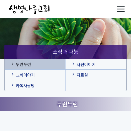
소식과 나눔
두런두런
사진이야기
교회이야기
자료실
카톡사랑방
두런두런