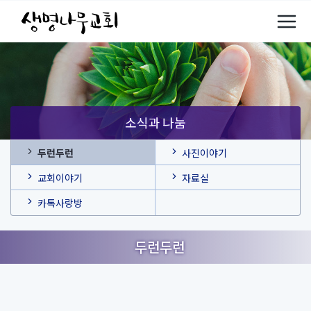
소식과 나눔
두런두런
사진이야기
교회이야기
자료실
카톡사랑방
두런두런